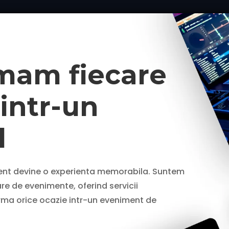
mam fiecare
intr-un
l
ent devine o experienta memorabila.
Suntem
are de evenimente, oferind servicii
rma orice ocazie intr-un eveniment de