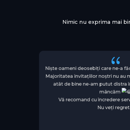
Nimic nu exprima mai bin
{
tate de
Niște oameni deosebiți care ne-a fă
ferit toate
Majoritatea invitațiilor noștri nu au
e emotii si
atât de bine ne-am putut distra 
axim, munca
mâncăm
reat acest
Vă recomand cu încredere servi
na iar
Nu veți regret
i da, Buna
t si echipa