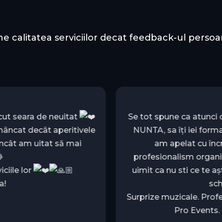
e calitatea serviciilor decat feedback-ul perso
cut seara de neuitat
Se tot spune ca atunci 
 mâncat decât aperitivele
NUNTA, sa îți iei form
încât am uitat să mai
am apelat cu încr
profesionalism organiz
ciile lor
uimit ca nu sti ce te aș
a!
sch
Surprize muzicale. Prof
Pro Events.