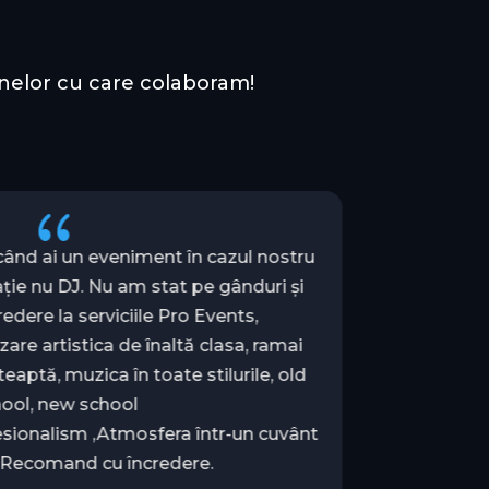
anelor cu care colaboram!
{
când ai un eveniment în cazul nostru
Am avut
ație nu DJ. Nu am stat pe gânduri și
edere la serviciile Pro Events,
Totul a fos
are artistica de înaltă clasa, ramai
teaptă, muzica în toate stilurile, old
Întregul ev
ool, new school
minunat 
esionalism ,Atmosfera într-un cuvânt
 Recomand cu încredere.
Mulțumi