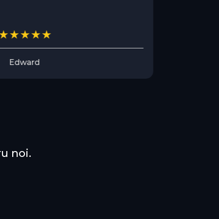
Vă mulțumi
Edward
u noi.